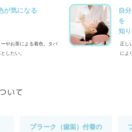
色が気になる
自分
を
知り
ヒーやお茶による着色、タバ
正し
落としたい。
によ
ついて
プラーク（歯垢）付着の