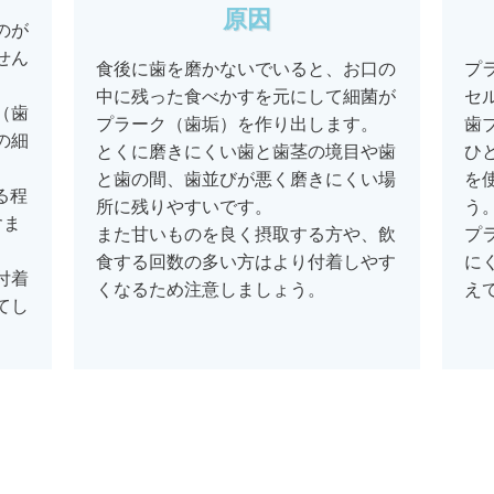
原因
のが
せん
食後に歯を磨かないでいると、お口の
プ
中に残った食べかすを元にして細菌が
セ
（歯
プラーク（歯垢）を作り出します。
歯
の細
とくに磨きにくい歯と歯茎の境目や歯
ひ
と歯の間、歯並びが悪く磨きにくい場
を
る程
所に残りやすいです。
う
含ま
また甘いものを良く摂取する方や、飲
プ
食する回数の多い方はより付着しやす
に
付着
くなるため注意しましょう。
え
てし